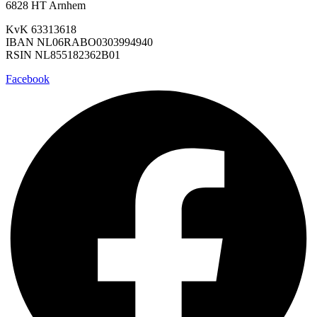
6828 HT Arnhem
KvK 63313618
IBAN NL06RABO0303994940
RSIN NL855182362B01
Facebook