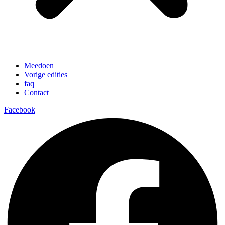
Meedoen
Vorige edities
faq
Contact
Facebook